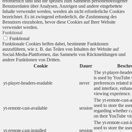
erforderlich sind und die speziell zum Sammeln personenbezogener
Benutzerdaten über Analysen, Anzeigen und andere eingebettete
Inhalte verwendet werden, werden als nicht erforderliche Cookies
bezeichnet. Es ist zwingend erforderlich, die Zustimmung des
Benutzers einzuholen, bevor diese Cookies auf Ihrer Website
verwendet werden.
Funktional
Funktional
Funktionale Cookies helfen dabei, bestimmte Funktionen
auszuführen, wie z. B. das Teilen von Inhalten der Website auf
Social-Media-Plattformen, das Sammeln von Rückmeldungen und
andere Funktionen von Dritten.
Cookie
Dauer
Beschr
The yt-player-heade
is used by YouTube t
yt-player-headers-readable
never
preferences related 
and interface, enhanc
viewing experience.
The yt-remote-cast-a
used to store the use
yt-remote-cast-available
session
regarding whether ca
on their YouTube vid
The yt-remote-cast-in
used to store the use
yt-remote-cast-installed
session