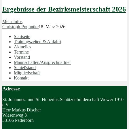
Ergebnisse der Bezirksmeisterschaft 2026
Mehr Infos
Christoph Poguntke
18. März 2026
Startseite
Trainingszeiten & Anfahrt
Aktuelles
Termine
Vorstand
Mannschaften/Ansprechpartner
Schießstand
Mitgliedschaft
Kontakt
Adresse
St. Johannes- und St. Hubertus-Schützenbruderschaft Wewer 1910
e.V.
Herr Markus Discher
Wiesenweg 3
33106 Paderborn