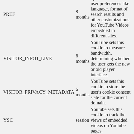
user preferences like
language, format of
8
PREF
search results and
months
other customizations
for YouTube Videos
embedded in
different sites.
YouTube sets this
cookie to measure
bandwidth,
6
VISITOR_INFO1_LIVE
determining whether
months
the user gets the new
or old player
interface.
YouTube sets this
cookie to store the
6
VISITOR_PRIVACY_METADATA
user's cookie consent
months
state for the current
domain.
Youtube sets this
cookie to track the
YSC
session
views of embedded
videos on Youtube
pages.