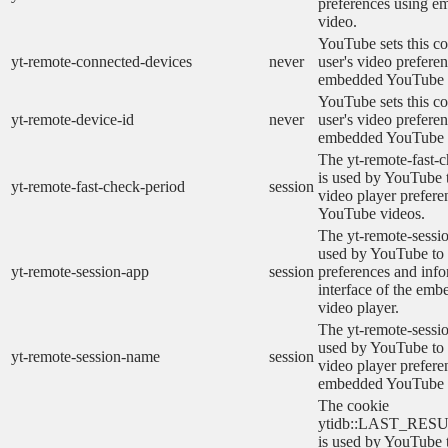
preferences using 
video.
YouTube sets this co
yt-remote-connected-devices
never
user's video prefere
embedded YouTube 
YouTube sets this co
yt-remote-device-id
never
user's video prefere
embedded YouTube 
The yt-remote-fast-
is used by YouTube t
yt-remote-fast-check-period
session
video player prefer
YouTube videos.
The yt-remote-sessio
used by YouTube to 
yt-remote-session-app
session
preferences and info
interface of the em
video player.
The yt-remote-sessi
used by YouTube to s
yt-remote-session-name
session
video player prefere
embedded YouTube 
The cookie
ytidb::LAST_RE
is used by YouTube to