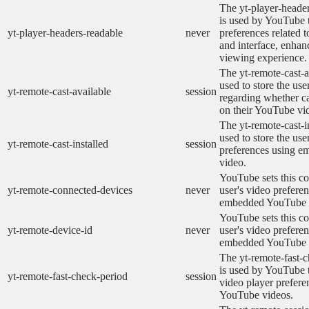
The yt-player-heade
is used by YouTube t
yt-player-headers-readable
never
preferences related 
and interface, enhanc
viewing experience.
The yt-remote-cast-a
used to store the use
yt-remote-cast-available
session
regarding whether ca
on their YouTube vid
The yt-remote-cast-in
used to store the use
yt-remote-cast-installed
session
preferences using 
video.
YouTube sets this co
yt-remote-connected-devices
never
user's video prefere
embedded YouTube 
YouTube sets this co
yt-remote-device-id
never
user's video prefere
embedded YouTube 
The yt-remote-fast-
is used by YouTube t
yt-remote-fast-check-period
session
video player prefer
YouTube videos.