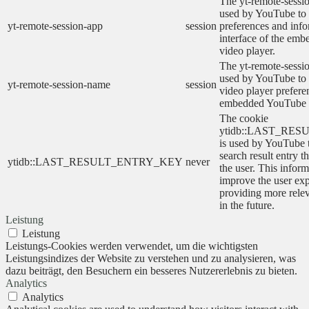
The yt-remote-sessio
used by YouTube to 
yt-remote-session-app
session
preferences and info
interface of the em
video player.
The yt-remote-sessi
used by YouTube to s
yt-remote-session-name
session
video player prefere
embedded YouTube 
The cookie
ytidb::LAST_RE
is used by YouTube to
search result entry t
ytidb::LAST_RESULT_ENTRY_KEY
never
the user. This inform
improve the user ex
providing more relev
in the future.
Leistung
Leistung
Leistungs-Cookies werden verwendet, um die wichtigsten
Leistungsindizes der Website zu verstehen und zu analysieren, was
dazu beiträgt, den Besuchern ein besseres Nutzererlebnis zu bieten.
Analytics
Analytics