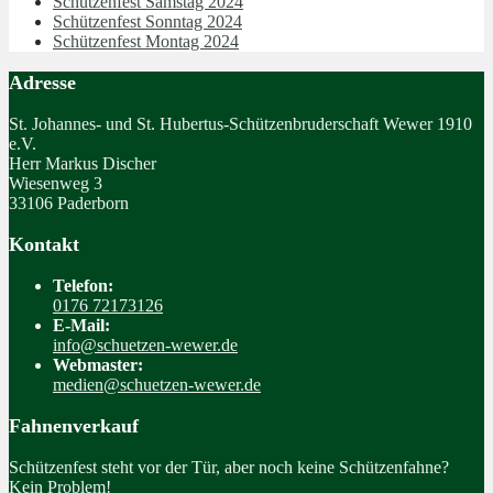
Schützenfest Samstag 2024
Schützenfest Sonntag 2024
Schützenfest Montag 2024
Adresse
St. Johannes- und St. Hubertus-Schützenbruderschaft Wewer 1910
e.V.
Herr Markus Discher
Wiesenweg 3
33106 Paderborn
Kontakt
Telefon:
0176 72173126
E-Mail:
info@schuetzen-wewer.de
Webmaster:
medien@schuetzen-wewer.de
Fahnenverkauf
Schützenfest steht vor der Tür, aber noch keine Schützenfahne?
Kein Problem!