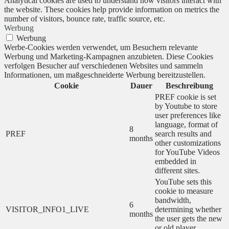
Analytical cookies are used to understand how visitors interact with
the website. These cookies help provide information on metrics the
number of visitors, bounce rate, traffic source, etc.
Werbung
Werbung
Werbe-Cookies werden verwendet, um Besuchern relevante
Werbung und Marketing-Kampagnen anzubieten. Diese Cookies
verfolgen Besucher auf verschiedenen Websites und sammeln
Informationen, um maßgeschneiderte Werbung bereitzustellen.
Cookie
Dauer
Beschreibung
PREF cookie is set
by Youtube to store
user preferences like
language, format of
8
PREF
search results and
months
other customizations
for YouTube Videos
embedded in
different sites.
YouTube sets this
cookie to measure
bandwidth,
6
VISITOR_INFO1_LIVE
determining whether
months
the user gets the new
or old player