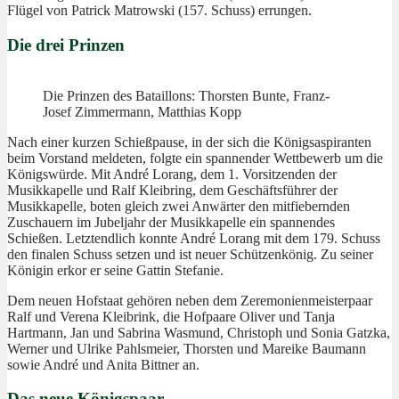
Flügel von Patrick Matrowski (157. Schuss) errungen.
Die drei Prinzen
Die Prinzen des Bataillons: Thorsten Bunte, Franz-
Josef Zimmermann, Matthias Kopp
Nach einer kurzen Schießpause, in der sich die Königsaspiranten
beim Vorstand meldeten, folgte ein spannender Wettbewerb um die
Königswürde. Mit André Lorang, dem 1. Vorsitzenden der
Musikkapelle und Ralf Kleibring, dem Geschäftsführer der
Musikkapelle, boten gleich zwei Anwärter den mitfiebernden
Zuschauern im Jubeljahr der Musikkapelle ein spannendes
Schießen. Letztendlich konnte André Lorang mit dem 179. Schuss
den finalen Schuss setzen und ist neuer Schützenkönig. Zu seiner
Königin erkor er seine Gattin Stefanie.
Dem neuen Hofstaat gehören neben dem Zeremonienmeisterpaar
Ralf und Verena Kleibrink, die Hofpaare Oliver und Tanja
Hartmann, Jan und Sabrina Wasmund, Christoph und Sonia Gatzka,
Werner und Ulrike Pahlsmeier, Thorsten und Mareike Baumann
sowie André und Anita Bittner an.
Das neue Königspaar