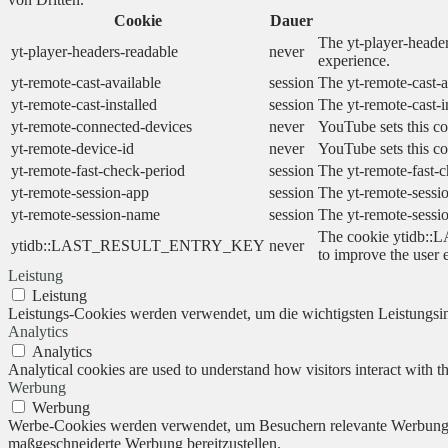
Cookie
Dauer
The yt-player-header
yt-player-headers-readable
never
experience.
yt-remote-cast-available
session
The yt-remote-cast-a
yt-remote-cast-installed
session
The yt-remote-cast-i
yt-remote-connected-devices
never
YouTube sets this co
yt-remote-device-id
never
YouTube sets this co
yt-remote-fast-check-period
session
The yt-remote-fast-c
yt-remote-session-app
session
The yt-remote-sessio
yt-remote-session-name
session
The yt-remote-sessi
The cookie ytidb::L
ytidb::LAST_RESULT_ENTRY_KEY
never
to improve the user 
Leistung
Leistung
Leistungs-Cookies werden verwendet, um die wichtigsten Leistungsind
Analytics
Analytics
Analytical cookies are used to understand how visitors interact with th
Werbung
Werbung
Werbe-Cookies werden verwendet, um Besuchern relevante Werbung 
maßgeschneiderte Werbung bereitzustellen.