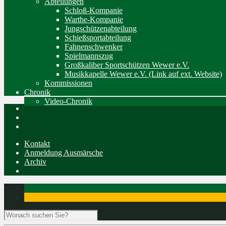
Abteilungen
Schloß-Kompanie
Warthe-Kompanie
Jungschützenabteilung
Schießsportabteilung
Fahnenschwenker
Spielmannszug
Großkaliber Sportschützen Wewer e.V.
Musikkapelle Wewer e.V. (Link auf ext. Website)
Kommissionen
Chronik
Video-Chronik
Kontakt
Anmeldung Ausmärsche
Archiv