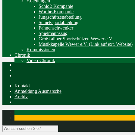
Abteilungen
Schloß-Kompanie
Warthe-Kompanie
Jungschützenabteilung
Schießsportabteilung
Fahnenschwenker
Spielmannszug
Großkaliber Sportschützen Wewer e.V.
Musikkapelle Wewer e.V. (Link auf ext. Website)
Kommissionen
Chronik
Video-Chronik
Kontakt
Anmeldung Ausmärsche
Archiv