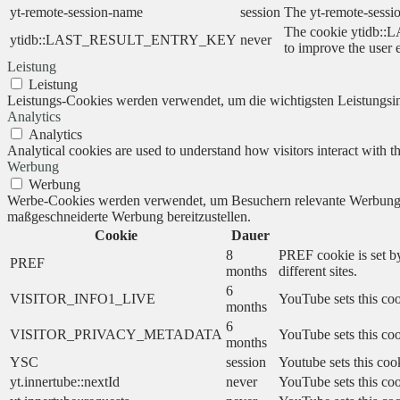
yt-remote-session-name
session
The yt-remote-sessi
The cookie ytidb::L
ytidb::LAST_RESULT_ENTRY_KEY
never
to improve the user 
Leistung
Leistung
Leistungs-Cookies werden verwendet, um die wichtigsten Leistungsind
Analytics
Analytics
Analytical cookies are used to understand how visitors interact with th
Werbung
Werbung
Werbe-Cookies werden verwendet, um Besuchern relevante Werbung 
maßgeschneiderte Werbung bereitzustellen.
Cookie
Dauer
8
PREF cookie is set by
PREF
months
different sites.
6
VISITOR_INFO1_LIVE
YouTube sets this coo
months
6
VISITOR_PRIVACY_METADATA
YouTube sets this cook
months
YSC
session
Youtube sets this coo
yt.innertube::nextId
never
YouTube sets this coo