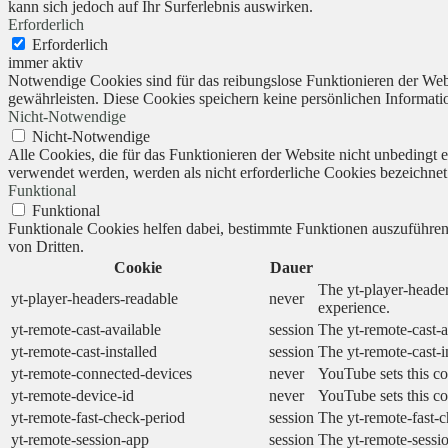
kann sich jedoch auf Ihr Surferlebnis auswirken.
Erforderlich
Erforderlich
immer aktiv
Notwendige Cookies sind für das reibungslose Funktionieren der Webs
gewährleisten. Diese Cookies speichern keine persönlichen Informati
Nicht-Notwendige
Nicht-Notwendige
Alle Cookies, die für das Funktionieren der Website nicht unbedingt
verwendet werden, werden als nicht erforderliche Cookies bezeichnet
Funktional
Funktional
Funktionale Cookies helfen dabei, bestimmte Funktionen auszuführe
von Dritten.
Cookie
Dauer
The yt-player-header
yt-player-headers-readable
never
experience.
yt-remote-cast-available
session
The yt-remote-cast-a
yt-remote-cast-installed
session
The yt-remote-cast-i
yt-remote-connected-devices
never
YouTube sets this co
yt-remote-device-id
never
YouTube sets this co
yt-remote-fast-check-period
session
The yt-remote-fast-c
yt-remote-session-app
session
The yt-remote-sessio