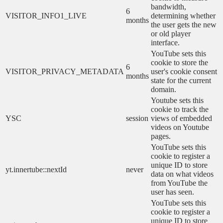
bandwidth,
6
VISITOR_INFO1_LIVE
determining whether
months
the user gets the new
or old player
interface.
YouTube sets this
cookie to store the
6
VISITOR_PRIVACY_METADATA
user's cookie consent
months
state for the current
domain.
Youtube sets this
cookie to track the
YSC
session
views of embedded
videos on Youtube
pages.
YouTube sets this
cookie to register a
unique ID to store
yt.innertube::nextId
never
data on what videos
from YouTube the
user has seen.
YouTube sets this
cookie to register a
unique ID to store