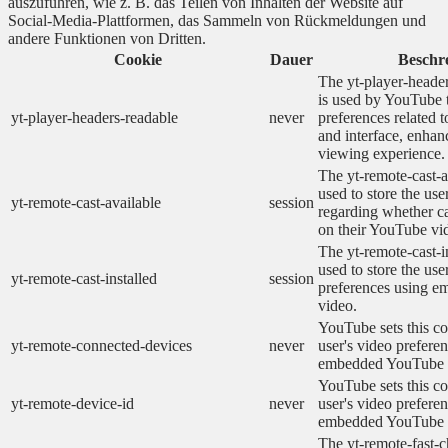
auszuführen, wie z. B. das Teilen von Inhalten der Website auf
Social-Media-Plattformen, das Sammeln von Rückmeldungen und
andere Funktionen von Dritten.
Cookie
Dauer
Beschr
The yt-player-heade
is used by YouTube t
yt-player-headers-readable
never
preferences related 
and interface, enhanc
viewing experience.
The yt-remote-cast-a
used to store the use
yt-remote-cast-available
session
regarding whether ca
on their YouTube vid
The yt-remote-cast-in
used to store the use
yt-remote-cast-installed
session
preferences using 
video.
YouTube sets this co
yt-remote-connected-devices
never
user's video prefere
embedded YouTube 
YouTube sets this co
yt-remote-device-id
never
user's video prefere
embedded YouTube 
The yt-remote-fast-