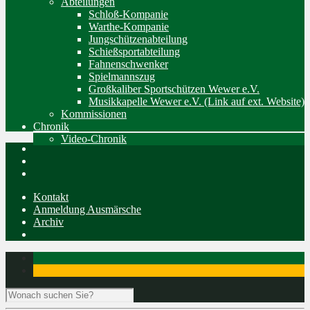
Abteilungen
Schloß-Kompanie
Warthe-Kompanie
Jungschützenabteilung
Schießsportabteilung
Fahnenschwenker
Spielmannszug
Großkaliber Sportschützen Wewer e.V.
Musikkapelle Wewer e.V. (Link auf ext. Website)
Kommissionen
Chronik
Video-Chronik
Kontakt
Anmeldung Ausmärsche
Archiv