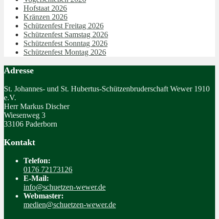
Hofstaat 2026
Kränzen 2026
Schützenfest Freitag 2026
Schützenfest Samstag 2026
Schützenfest Sonntag 2026
Schützenfest Montag 2026
Adresse
St. Johannes- und St. Hubertus-Schützenbruderschaft Wewer 1910
e.V.
Herr Markus Discher
Wiesenweg 3
33106 Paderborn
Kontakt
Telefon:
0176 72173126
E-Mail:
info@schuetzen-wewer.de
Webmaster:
medien@schuetzen-wewer.de