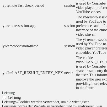
is used by YouTube t
yt-remote-fast-check-period
session
video player prefer
YouTube videos.
The yt-remote-sessio
used by YouTube to 
yt-remote-session-app
session
preferences and info
interface of the em
video player.
The yt-remote-sessi
used by YouTube to s
yt-remote-session-name
session
video player prefere
embedded YouTube 
The cookie
ytidb::LAST_RE
is used by YouTube to
search result entry t
ytidb::LAST_RESULT_ENTRY_KEY
never
the user. This inform
improve the user ex
providing more relev
in the future.
Leistung
Leistung
Leistungs-Cookies werden verwendet, um die wichtigsten
Leistungsindizes der Website zu verstehen und zu analysieren, was