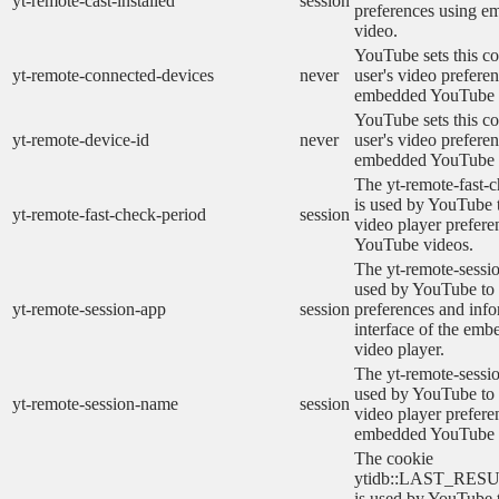
yt-remote-cast-installed
session
preferences using 
video.
YouTube sets this co
yt-remote-connected-devices
never
user's video prefere
embedded YouTube 
YouTube sets this co
yt-remote-device-id
never
user's video prefere
embedded YouTube 
The yt-remote-fast-
is used by YouTube t
yt-remote-fast-check-period
session
video player prefer
YouTube videos.
The yt-remote-sessio
used by YouTube to 
yt-remote-session-app
session
preferences and info
interface of the em
video player.
The yt-remote-sessi
used by YouTube to s
yt-remote-session-name
session
video player prefere
embedded YouTube 
The cookie
ytidb::LAST_RE
is used by YouTube to