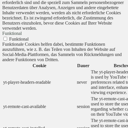
erforderlich sind und die speziell zum Sammeln personenbezogener
Benutzerdaten über Analysen, Anzeigen und andere eingebettete
Inhalte verwendet werden, werden als nicht erforderliche Cookies
bezeichnet. Es ist zwingend erforderlich, die Zustimmung des
Benutzers einzuholen, bevor diese Cookies auf Ihrer Website
verwendet werden.
Funktional
Funktional
Funktionale Cookies helfen dabei, bestimmte Funktionen
auszuführen, wie z. B. das Teilen von Inhalten der Website auf
Social-Media-Plattformen, das Sammeln von Rückmeldungen und
andere Funktionen von Dritten.
Cookie
Dauer
Beschr
The yt-player-heade
is used by YouTube t
yt-player-headers-readable
never
preferences related 
and interface, enhanc
viewing experience.
The yt-remote-cast-a
used to store the use
yt-remote-cast-available
session
regarding whether ca
on their YouTube vid
The yt-remote-cast-in
used to store the use