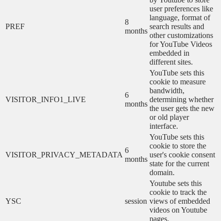
user preferences like
language, format of
8
PREF
search results and
months
other customizations
for YouTube Videos
embedded in
different sites.
YouTube sets this
cookie to measure
bandwidth,
6
VISITOR_INFO1_LIVE
determining whether
months
the user gets the new
or old player
interface.
YouTube sets this
cookie to store the
6
VISITOR_PRIVACY_METADATA
user's cookie consent
months
state for the current
domain.
Youtube sets this
cookie to track the
YSC
session
views of embedded
videos on Youtube
pages.