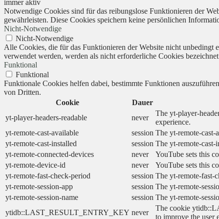
immer aktiv
Notwendige Cookies sind für das reibungslose Funktionieren der Webs
gewährleisten. Diese Cookies speichern keine persönlichen Informati
Nicht-Notwendige
Nicht-Notwendige
Alle Cookies, die für das Funktionieren der Website nicht unbedingt
verwendet werden, werden als nicht erforderliche Cookies bezeichnet
Funktional
Funktional
Funktionale Cookies helfen dabei, bestimmte Funktionen auszuführe
von Dritten.
Cookie
Dauer
The yt-player-header
yt-player-headers-readable
never
experience.
yt-remote-cast-available
session
The yt-remote-cast-a
yt-remote-cast-installed
session
The yt-remote-cast-i
yt-remote-connected-devices
never
YouTube sets this co
yt-remote-device-id
never
YouTube sets this co
yt-remote-fast-check-period
session
The yt-remote-fast-c
yt-remote-session-app
session
The yt-remote-sessio
yt-remote-session-name
session
The yt-remote-sessi
The cookie ytidb::L
ytidb::LAST_RESULT_ENTRY_KEY
never
to improve the user 