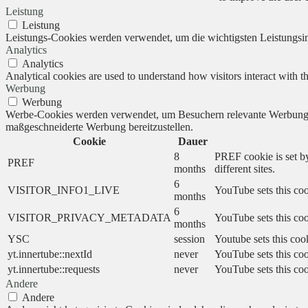
Leistung
Leistung
Leistungs-Cookies werden verwendet, um die wichtigsten Leistungsind
Analytics
Analytics
Analytical cookies are used to understand how visitors interact with th
Werbung
Werbung
Werbe-Cookies werden verwendet, um Besuchern relevante Werbung 
maßgeschneiderte Werbung bereitzustellen.
Cookie
Dauer
8
PREF cookie is set by
PREF
months
different sites.
6
VISITOR_INFO1_LIVE
YouTube sets this coo
months
6
VISITOR_PRIVACY_METADATA
YouTube sets this cook
months
YSC
session
Youtube sets this coo
yt.innertube::nextId
never
YouTube sets this coo
yt.innertube::requests
never
YouTube sets this coo
Andere
Andere