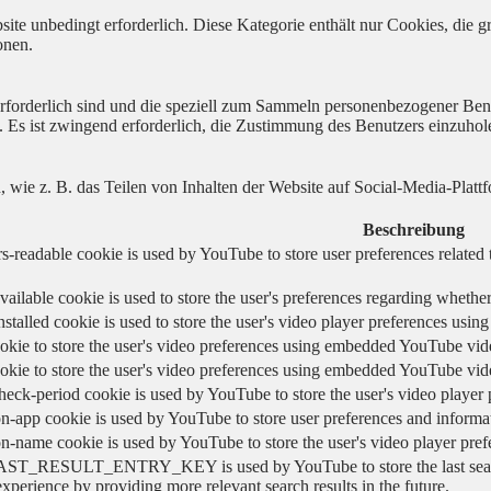
ite unbedingt erforderlich. Diese Kategorie enthält nur Cookies, die
onen.
 erforderlich sind und die speziell zum Sammeln personenbezogener Ben
. Es ist zwingend erforderlich, die Zustimmung des Benutzers einzuhol
n, wie z. B. das Teilen von Inhalten der Website auf Social-Media-P
Beschreibung
s-readable cookie is used by YouTube to store user preferences related 
vailable cookie is used to store the user's preferences regarding whether
nstalled cookie is used to store the user's video player preferences us
okie to store the user's video preferences using embedded YouTube vid
okie to store the user's video preferences using embedded YouTube vid
heck-period cookie is used by YouTube to store the user's video playe
n-app cookie is used by YouTube to store user preferences and informa
on-name cookie is used by YouTube to store the user's video player pr
AST_RESULT_ENTRY_KEY is used by YouTube to store the last search re
experience by providing more relevant search results in the future.