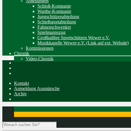
Abteilungen
Schloß-Kompanie
Warthe-Kompanie
Jungschützenabteilung
Schießsportabteilung
Fahnenschwenker
Spielmannszug
Großkaliber Sportschützen Wewer e.V.
Musikkapelle Wewer e.V. (Link auf ext. Website)
Kommissionen
Chronik
Video-Chronik
Kontakt
Anmeldung Ausmärsche
Archiv