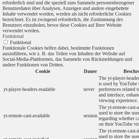
erforderlich sind und die speziell zum Sammeln personenbezogener
Benutzerdaten über Analysen, Anzeigen und andere eingebettete
Inhalte verwendet werden, werden als nicht erforderliche Cookies
bezeichnet. Es ist zwingend erforderlich, die Zustimmung des
Benutzers einzuholen, bevor diese Cookies auf Ihrer Website
verwendet werden.
Funktional
Funktional
Funktionale Cookies helfen dabei, bestimmte Funktionen
auszuführen, wie z. B. das Teilen von Inhalten der Website auf
Social-Media-Plattformen, das Sammeln von Rückmeldungen und
andere Funktionen von Dritten.
Cookie
Dauer
Beschr
The yt-player-heade
is used by YouTube t
yt-player-headers-readable
never
preferences related 
and interface, enhanc
viewing experience.
The yt-remote-cast-a
used to store the use
yt-remote-cast-available
session
regarding whether ca
on their YouTube vid
The yt-remote-cast-in
used to store the use