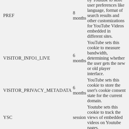
user preferences like
language, format of
8
PREF
search results and
months
other customizations
for YouTube Videos
embedded in
different sites.
YouTube sets this
cookie to measure
bandwidth,
6
VISITOR_INFO1_LIVE
determining whether
months
the user gets the new
or old player
interface.
YouTube sets this
cookie to store the
6
VISITOR_PRIVACY_METADATA
user's cookie consent
months
state for the current
domain.
Youtube sets this
cookie to track the
YSC
session
views of embedded
videos on Youtube
pages.