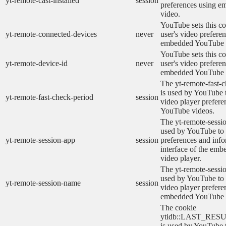
yt-remote-cast-installed
session
preferences using 
video.
YouTube sets this co
yt-remote-connected-devices
never
user's video prefere
embedded YouTube 
YouTube sets this co
yt-remote-device-id
never
user's video prefere
embedded YouTube 
The yt-remote-fast-
is used by YouTube t
yt-remote-fast-check-period
session
video player prefer
YouTube videos.
The yt-remote-sessio
used by YouTube to 
yt-remote-session-app
session
preferences and info
interface of the em
video player.
The yt-remote-sessi
used by YouTube to s
yt-remote-session-name
session
video player prefere
embedded YouTube 
The cookie
ytidb::LAST_RE
is used by YouTube to