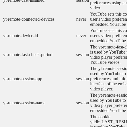
yt-remote-cast-installed
session
preferences using 
video.
YouTube sets this co
yt-remote-connected-devices
never
user's video prefere
embedded YouTube 
YouTube sets this co
yt-remote-device-id
never
user's video prefere
embedded YouTube 
The yt-remote-fast-
is used by YouTube t
yt-remote-fast-check-period
session
video player prefer
YouTube videos.
The yt-remote-sessio
used by YouTube to 
yt-remote-session-app
session
preferences and info
interface of the em
video player.
The yt-remote-sessi
used by YouTube to s
yt-remote-session-name
session
video player prefere
embedded YouTube 
The cookie
ytidb::LAST_RE
is used by YouTube to