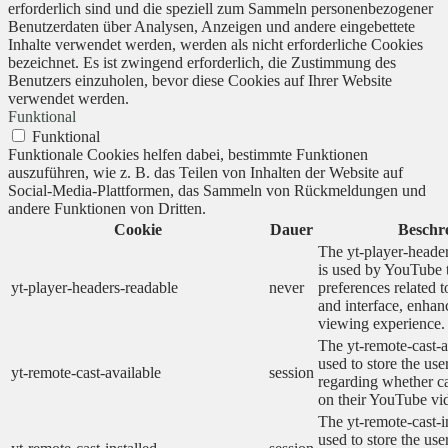
erforderlich sind und die speziell zum Sammeln personenbezogener
Benutzerdaten über Analysen, Anzeigen und andere eingebettete
Inhalte verwendet werden, werden als nicht erforderliche Cookies
bezeichnet. Es ist zwingend erforderlich, die Zustimmung des
Benutzers einzuholen, bevor diese Cookies auf Ihrer Website
verwendet werden.
Funktional
Funktional
Funktionale Cookies helfen dabei, bestimmte Funktionen
auszuführen, wie z. B. das Teilen von Inhalten der Website auf
Social-Media-Plattformen, das Sammeln von Rückmeldungen und
andere Funktionen von Dritten.
Cookie
Dauer
Beschr
The yt-player-heade
is used by YouTube t
yt-player-headers-readable
never
preferences related 
and interface, enhanc
viewing experience.
The yt-remote-cast-a
used to store the use
yt-remote-cast-available
session
regarding whether ca
on their YouTube vid
The yt-remote-cast-in
used to store the use