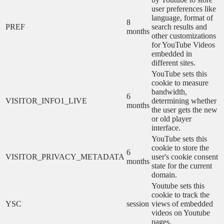
user preferences like
language, format of
8
PREF
search results and
months
other customizations
for YouTube Videos
embedded in
different sites.
YouTube sets this
cookie to measure
bandwidth,
6
VISITOR_INFO1_LIVE
determining whether
months
the user gets the new
or old player
interface.
YouTube sets this
cookie to store the
6
VISITOR_PRIVACY_METADATA
user's cookie consent
months
state for the current
domain.
Youtube sets this
cookie to track the
YSC
session
views of embedded
videos on Youtube
pages.