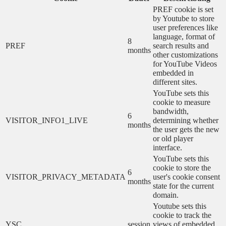
PREF cookie is set
by Youtube to store
user preferences like
language, format of
8
PREF
search results and
months
other customizations
for YouTube Videos
embedded in
different sites.
YouTube sets this
cookie to measure
bandwidth,
6
VISITOR_INFO1_LIVE
determining whether
months
the user gets the new
or old player
interface.
YouTube sets this
cookie to store the
6
VISITOR_PRIVACY_METADATA
user's cookie consent
months
state for the current
domain.
Youtube sets this
cookie to track the
YSC
session
views of embedded