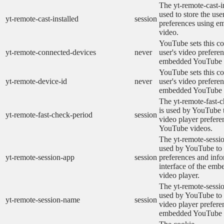
The yt-remote-cast-in
used to store the use
yt-remote-cast-installed
session
preferences using 
video.
YouTube sets this co
yt-remote-connected-devices
never
user's video prefere
embedded YouTube 
YouTube sets this co
yt-remote-device-id
never
user's video prefere
embedded YouTube 
The yt-remote-fast-
is used by YouTube t
yt-remote-fast-check-period
session
video player prefer
YouTube videos.
The yt-remote-sessio
used by YouTube to 
yt-remote-session-app
session
preferences and info
interface of the em
video player.
The yt-remote-sessi
used by YouTube to s
yt-remote-session-name
session
video player prefere
embedded YouTube 