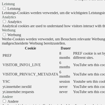
Leistung
Leistung
Leistungs-Cookies werden verwendet, um die wichtigsten Leistungsind
Analytics
Analytics
Analytical cookies are used to understand how visitors interact with th
Werbung
Werbung
Werbe-Cookies werden verwendet, um Besuchern relevante Werbung 
maßgeschneiderte Werbung bereitzustellen.
Cookie
Dauer
8
PREF cookie is set by
PREF
months
different sites.
6
VISITOR_INFO1_LIVE
YouTube sets this coo
months
6
VISITOR_PRIVACY_METADATA
YouTube sets this cook
months
YSC
session
Youtube sets this coo
yt.innertube::nextId
never
YouTube sets this coo
yt.innertube::requests
never
YouTube sets this coo
Andere
Andere