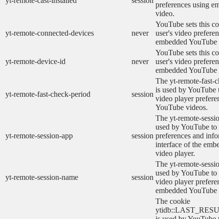
yt-remote-cast-installed
session
preferences using 
video.
YouTube sets this co
yt-remote-connected-devices
never
user's video prefere
embedded YouTube 
YouTube sets this co
yt-remote-device-id
never
user's video prefere
embedded YouTube 
The yt-remote-fast-
is used by YouTube t
yt-remote-fast-check-period
session
video player prefer
YouTube videos.
The yt-remote-sessio
used by YouTube to 
yt-remote-session-app
session
preferences and info
interface of the em
video player.
The yt-remote-sessi
used by YouTube to s
yt-remote-session-name
session
video player prefere
embedded YouTube 
The cookie
ytidb::LAST_RE
is used by YouTube to