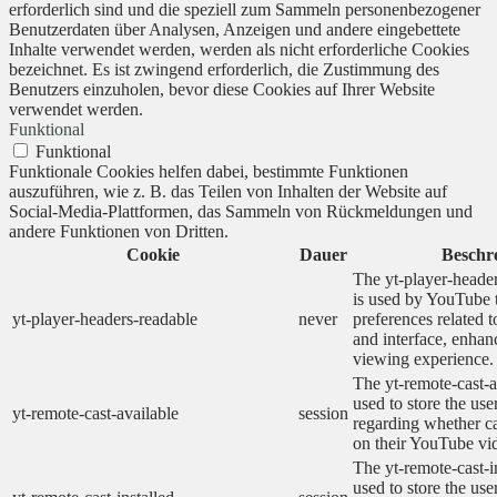
erforderlich sind und die speziell zum Sammeln personenbezogener
Benutzerdaten über Analysen, Anzeigen und andere eingebettete
Inhalte verwendet werden, werden als nicht erforderliche Cookies
bezeichnet. Es ist zwingend erforderlich, die Zustimmung des
Benutzers einzuholen, bevor diese Cookies auf Ihrer Website
verwendet werden.
Funktional
Funktional
Funktionale Cookies helfen dabei, bestimmte Funktionen
auszuführen, wie z. B. das Teilen von Inhalten der Website auf
Social-Media-Plattformen, das Sammeln von Rückmeldungen und
andere Funktionen von Dritten.
Cookie
Dauer
Beschr
The yt-player-heade
is used by YouTube t
yt-player-headers-readable
never
preferences related 
and interface, enhanc
viewing experience.
The yt-remote-cast-a
used to store the use
yt-remote-cast-available
session
regarding whether ca
on their YouTube vid
The yt-remote-cast-in
used to store the use