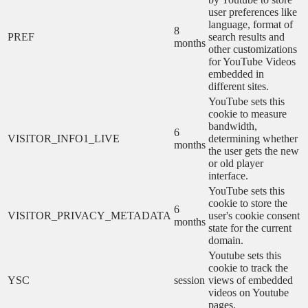
user preferences like
language, format of
8
PREF
search results and
months
other customizations
for YouTube Videos
embedded in
different sites.
YouTube sets this
cookie to measure
bandwidth,
6
VISITOR_INFO1_LIVE
determining whether
months
the user gets the new
or old player
interface.
YouTube sets this
cookie to store the
6
VISITOR_PRIVACY_METADATA
user's cookie consent
months
state for the current
domain.
Youtube sets this
cookie to track the
YSC
session
views of embedded
videos on Youtube
pages.