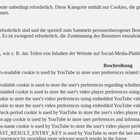
ite unbedingt erforderlich. Diese Kategorie enthält nur Cookies, die
onen.
 erforderlich sind und die speziell zum Sammeln personenbezogener Ben
. Es ist zwingend erforderlich, die Zustimmung des Benutzers einzuhol
n, wie z. B. das Teilen von Inhalten der Website auf Social-Media-P
Beschreibung
s-readable cookie is used by YouTube to store user preferences related 
vailable cookie is used to store the user's preferences regarding whether
nstalled cookie is used to store the user's video player preferences us
okie to store the user's video preferences using embedded YouTube vid
okie to store the user's video preferences using embedded YouTube vid
heck-period cookie is used by YouTube to store the user's video playe
n-app cookie is used by YouTube to store user preferences and informa
on-name cookie is used by YouTube to store the user's video player pr
AST_RESULT_ENTRY_KEY is used by YouTube to store the last search re
experience by providing more relevant search results in the future.