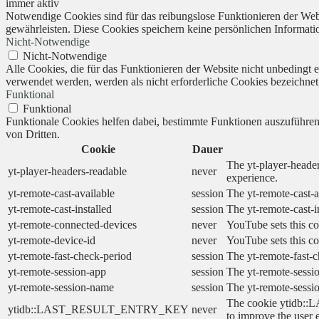
immer aktiv
Notwendige Cookies sind für das reibungslose Funktionieren der Webs
gewährleisten. Diese Cookies speichern keine persönlichen Informati
Nicht-Notwendige
Nicht-Notwendige
Alle Cookies, die für das Funktionieren der Website nicht unbedingt
verwendet werden, werden als nicht erforderliche Cookies bezeichnet
Funktional
Funktional
Funktionale Cookies helfen dabei, bestimmte Funktionen auszuführe
von Dritten.
Cookie
Dauer
The yt-player-header
yt-player-headers-readable
never
experience.
yt-remote-cast-available
session
The yt-remote-cast-a
yt-remote-cast-installed
session
The yt-remote-cast-i
yt-remote-connected-devices
never
YouTube sets this co
yt-remote-device-id
never
YouTube sets this co
yt-remote-fast-check-period
session
The yt-remote-fast-c
yt-remote-session-app
session
The yt-remote-sessio
yt-remote-session-name
session
The yt-remote-sessi
The cookie ytidb::L
ytidb::LAST_RESULT_ENTRY_KEY
never
to improve the user 