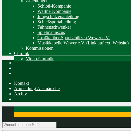
Abteilungen
Schloß-Kompanie
Warthe-Kompanie
Jungschützenabteilung
Schießsportabteilung
Fahnenschwenker
Spielmannszug
Großkaliber Sportschützen Wewer e.V.
Musikkapelle Wewer e.V. (Link auf ext. Website)
Kommissionen
Chronik
Video-Chronik
Kontakt
Anmeldung Ausmärsche
Archiv