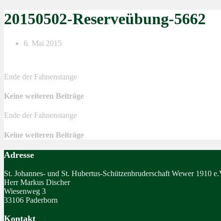
20150502-Reserveübung-5662
6. Mai 2015
Ende der Fahnenstange
Keine weiteren Beiträge
Ende der Fahnenstange
Keine weiteren Beiträge
Adresse
St. Johannes- und St. Hubertus-Schützenbruderschaft Wewer 1910 e.
Herr Markus Discher
Wiesenweg 3
33106 Paderborn
Kontakt