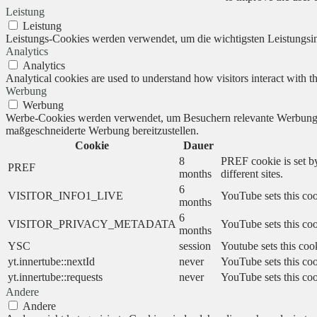
Leistung
Leistung
Leistungs-Cookies werden verwendet, um die wichtigsten Leistungsind
Analytics
Analytics
Analytical cookies are used to understand how visitors interact with th
Werbung
Werbung
Werbe-Cookies werden verwendet, um Besuchern relevante Werbung 
maßgeschneiderte Werbung bereitzustellen.
Cookie
Dauer
8
PREF cookie is set by
PREF
months
different sites.
6
VISITOR_INFO1_LIVE
YouTube sets this coo
months
6
VISITOR_PRIVACY_METADATA
YouTube sets this cook
months
YSC
session
Youtube sets this coo
yt.innertube::nextId
never
YouTube sets this coo
yt.innertube::requests
never
YouTube sets this coo
Andere
Andere