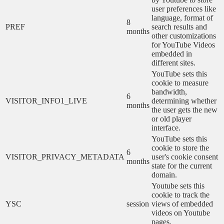
user preferences like
language, format of
8
PREF
search results and
months
other customizations
for YouTube Videos
embedded in
different sites.
YouTube sets this
cookie to measure
bandwidth,
6
VISITOR_INFO1_LIVE
determining whether
months
the user gets the new
or old player
interface.
YouTube sets this
cookie to store the
6
VISITOR_PRIVACY_METADATA
user's cookie consent
months
state for the current
domain.
Youtube sets this
cookie to track the
YSC
session
views of embedded
videos on Youtube
pages.