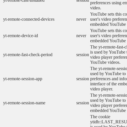
yt-remote-cast-installed
session
preferences using 
video.
YouTube sets this co
yt-remote-connected-devices
never
user's video prefere
embedded YouTube 
YouTube sets this co
yt-remote-device-id
never
user's video prefere
embedded YouTube 
The yt-remote-fast-
is used by YouTube t
yt-remote-fast-check-period
session
video player prefer
YouTube videos.
The yt-remote-sessio
used by YouTube to 
yt-remote-session-app
session
preferences and info
interface of the em
video player.
The yt-remote-sessi
used by YouTube to s
yt-remote-session-name
session
video player prefere
embedded YouTube 
The cookie
ytidb::LAST_RE
is used by YouTube to