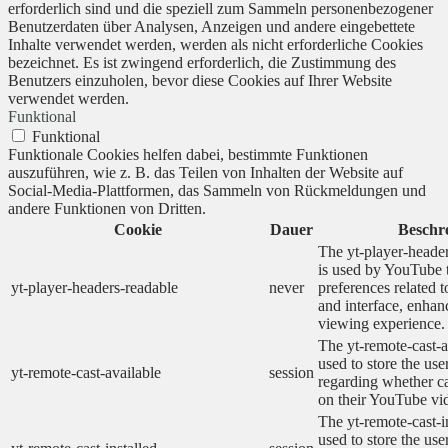
erforderlich sind und die speziell zum Sammeln personenbezogener
Benutzerdaten über Analysen, Anzeigen und andere eingebettete
Inhalte verwendet werden, werden als nicht erforderliche Cookies
bezeichnet. Es ist zwingend erforderlich, die Zustimmung des
Benutzers einzuholen, bevor diese Cookies auf Ihrer Website
verwendet werden.
Funktional
Funktional
Funktionale Cookies helfen dabei, bestimmte Funktionen
auszuführen, wie z. B. das Teilen von Inhalten der Website auf
Social-Media-Plattformen, das Sammeln von Rückmeldungen und
andere Funktionen von Dritten.
Cookie
Dauer
Beschr
The yt-player-heade
is used by YouTube t
yt-player-headers-readable
never
preferences related 
and interface, enhanc
viewing experience.
The yt-remote-cast-a
used to store the use
yt-remote-cast-available
session
regarding whether ca
on their YouTube vid
The yt-remote-cast-in
used to store the use