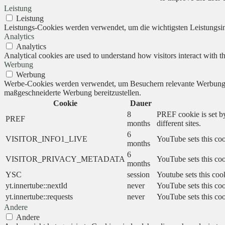
Leistung
Leistung
Leistungs-Cookies werden verwendet, um die wichtigsten Leistungsind
Analytics
Analytics
Analytical cookies are used to understand how visitors interact with th
Werbung
Werbung
Werbe-Cookies werden verwendet, um Besuchern relevante Werbung 
maßgeschneiderte Werbung bereitzustellen.
Cookie
Dauer
8
PREF cookie is set by
PREF
months
different sites.
6
VISITOR_INFO1_LIVE
YouTube sets this coo
months
6
VISITOR_PRIVACY_METADATA
YouTube sets this cook
months
YSC
session
Youtube sets this coo
yt.innertube::nextId
never
YouTube sets this coo
yt.innertube::requests
never
YouTube sets this coo
Andere
Andere