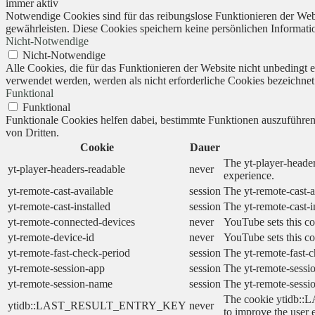
immer aktiv
Notwendige Cookies sind für das reibungslose Funktionieren der Webs
gewährleisten. Diese Cookies speichern keine persönlichen Informati
Nicht-Notwendige
Nicht-Notwendige
Alle Cookies, die für das Funktionieren der Website nicht unbedingt
verwendet werden, werden als nicht erforderliche Cookies bezeichnet
Funktional
Funktional
Funktionale Cookies helfen dabei, bestimmte Funktionen auszuführe
von Dritten.
Cookie
Dauer
The yt-player-header
yt-player-headers-readable
never
experience.
yt-remote-cast-available
session
The yt-remote-cast-a
yt-remote-cast-installed
session
The yt-remote-cast-i
yt-remote-connected-devices
never
YouTube sets this co
yt-remote-device-id
never
YouTube sets this co
yt-remote-fast-check-period
session
The yt-remote-fast-c
yt-remote-session-app
session
The yt-remote-sessio
yt-remote-session-name
session
The yt-remote-sessi
The cookie ytidb::L
ytidb::LAST_RESULT_ENTRY_KEY
never
to improve the user 