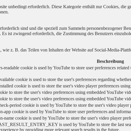
ite unbedingt erforderlich. Diese Kategorie enthält nur Cookies, die
onen.
 erforderlich sind und die speziell zum Sammeln personenbezogener Ben
. Es ist zwingend erforderlich, die Zustimmung des Benutzers einzuhol
n, wie z. B. das Teilen von Inhalten der Website auf Social-Media-P
Beschreibung
s-readable cookie is used by YouTube to store user preferences related 
vailable cookie is used to store the user's preferences regarding whether
nstalled cookie is used to store the user's video player preferences us
okie to store the user's video preferences using embedded YouTube vid
okie to store the user's video preferences using embedded YouTube vid
heck-period cookie is used by YouTube to store the user's video playe
n-app cookie is used by YouTube to store user preferences and informa
on-name cookie is used by YouTube to store the user's video player pr
AST_RESULT_ENTRY_KEY is used by YouTube to store the last search re
experience by providing more relevant search results in the future.