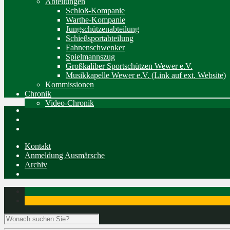
Abteilungen
Schloß-Kompanie
Warthe-Kompanie
Jungschützenabteilung
Schießsportabteilung
Fahnenschwenker
Spielmannszug
Großkaliber Sportschützen Wewer e.V.
Musikkapelle Wewer e.V. (Link auf ext. Website)
Kommissionen
Chronik
Video-Chronik
Kontakt
Anmeldung Ausmärsche
Archiv