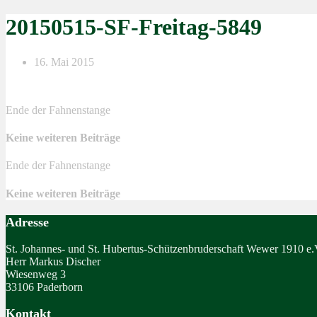
20150515-SF-Freitag-5849
16. Mai 2015
Ende der Fahnenstange
Keine weiteren Beiträge
Ende der Fahnenstange
Keine weiteren Beiträge
Adresse
St. Johannes- und St. Hubertus-Schützenbruderschaft Wewer 1910 e.
Herr Markus Discher
Wiesenweg 3
33106 Paderborn
Kontakt