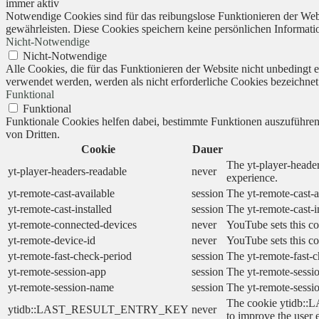
immer aktiv
Notwendige Cookies sind für das reibungslose Funktionieren der Webs
gewährleisten. Diese Cookies speichern keine persönlichen Informati
Nicht-Notwendige
Nicht-Notwendige
Alle Cookies, die für das Funktionieren der Website nicht unbedingt
verwendet werden, werden als nicht erforderliche Cookies bezeichnet
Funktional
Funktional
Funktionale Cookies helfen dabei, bestimmte Funktionen auszuführe
von Dritten.
Cookie
Dauer
The yt-player-header
yt-player-headers-readable
never
experience.
yt-remote-cast-available
session
The yt-remote-cast-a
yt-remote-cast-installed
session
The yt-remote-cast-i
yt-remote-connected-devices
never
YouTube sets this co
yt-remote-device-id
never
YouTube sets this co
yt-remote-fast-check-period
session
The yt-remote-fast-c
yt-remote-session-app
session
The yt-remote-sessio
yt-remote-session-name
session
The yt-remote-sessi
The cookie ytidb::L
ytidb::LAST_RESULT_ENTRY_KEY
never
to improve the user 