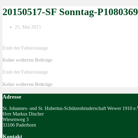
20150517-SF Sonntag-P1080369
25. Mai 2015
Ende der Fahnenstange
Keine weiteren Beiträge
Ende der Fahnenstange
Keine weiteren Beiträge
Adresse
St. Johannes- und St. Hubertus-Schützenbruderschaft Wewer 1910 e.
Herr Markus Discher
Wiesenweg 3
33106 Paderborn
Kontakt