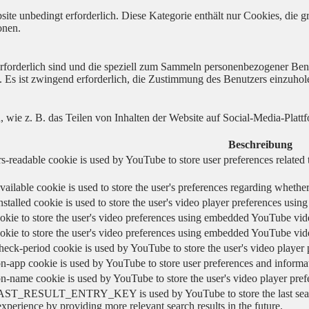
ite unbedingt erforderlich. Diese Kategorie enthält nur Cookies, die
onen.
 erforderlich sind und die speziell zum Sammeln personenbezogener Ben
. Es ist zwingend erforderlich, die Zustimmung des Benutzers einzuhol
n, wie z. B. das Teilen von Inhalten der Website auf Social-Media-P
Beschreibung
s-readable cookie is used by YouTube to store user preferences related 
vailable cookie is used to store the user's preferences regarding whether
nstalled cookie is used to store the user's video player preferences us
okie to store the user's video preferences using embedded YouTube vid
okie to store the user's video preferences using embedded YouTube vid
heck-period cookie is used by YouTube to store the user's video playe
n-app cookie is used by YouTube to store user preferences and informa
on-name cookie is used by YouTube to store the user's video player pr
AST_RESULT_ENTRY_KEY is used by YouTube to store the last search re
experience by providing more relevant search results in the future.