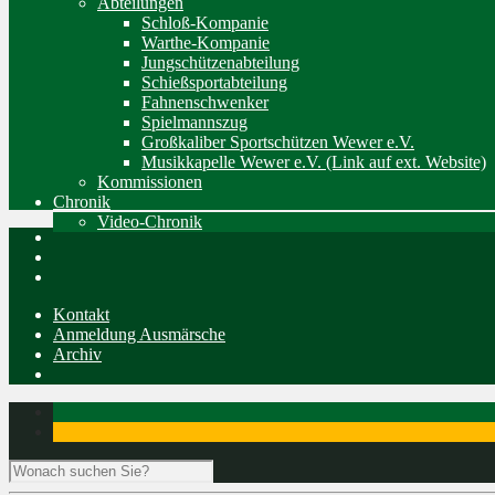
Abteilungen
Schloß-Kompanie
Warthe-Kompanie
Jungschützenabteilung
Schießsportabteilung
Fahnenschwenker
Spielmannszug
Großkaliber Sportschützen Wewer e.V.
Musikkapelle Wewer e.V. (Link auf ext. Website)
Kommissionen
Chronik
Video-Chronik
Kontakt
Anmeldung Ausmärsche
Archiv