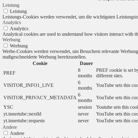
Leistung
Leistung
Leistungs-Cookies werden verwendet, um die wichtigsten Leistungsind
Analytics
Analytics
Analytical cookies are used to understand how visitors interact with th
Werbung
Werbung
Werbe-Cookies werden verwendet, um Besuchern relevante Werbung 
maßgeschneiderte Werbung bereitzustellen.
Cookie
Dauer
8
PREF cookie is set by
PREF
months
different sites.
6
VISITOR_INFO1_LIVE
YouTube sets this coo
months
6
VISITOR_PRIVACY_METADATA
YouTube sets this cook
months
YSC
session
Youtube sets this coo
yt.innertube::nextId
never
YouTube sets this coo
yt.innertube::requests
never
YouTube sets this coo
Andere
Andere