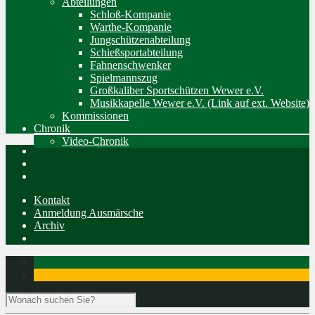
Abteilungen
Schloß-Kompanie
Warthe-Kompanie
Jungschützenabteilung
Schießsportabteilung
Fahnenschwenker
Spielmannszug
Großkaliber Sportschützen Wewer e.V.
Musikkapelle Wewer e.V. (Link auf ext. Website)
Kommissionen
Chronik
Video-Chronik
Kontakt
Anmeldung Ausmärsche
Archiv