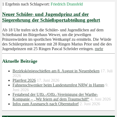
1 Ergebnis nach
Schlagwort:
Friedrich Dransfeld
Neuer Schüler- und Jugendprinz auf der
Siegerehrung der Schießsportabteilung geehrt
Ab 18 Uhr trafen sich die Schüler- und Jugendlichen auf dem
Schießstand im Bürgerhaus Wewer, um die jeweiligen
Prinzenwürden im sportlichen Wettkampf zu ermitteln. Die Würde
des Schülerprinzen konnte mit 28 Ringen Marius Prior und die des
Jugendprinzen mit 25 Ringen Pascal Schröder erringen.
mehr
Aktuelle Beiträge
Bezirkskönigsschießen am 8. August in Neuenbeken
17. Juli
2026
Pfarrfest 2026
17. Juni 2026
Fahnenschwenker beim Landesturnfest NRW in Hamm
9.
Juni 2026
Festabend der Uffz.-/Offz.-Vereinigung der Warthe-
Kompanie – „Wir feiern auf dem Traumschiff“
4. Juni 2026
Infos zum Ausmarsch nach Oberntudorf
2. Juni 2026