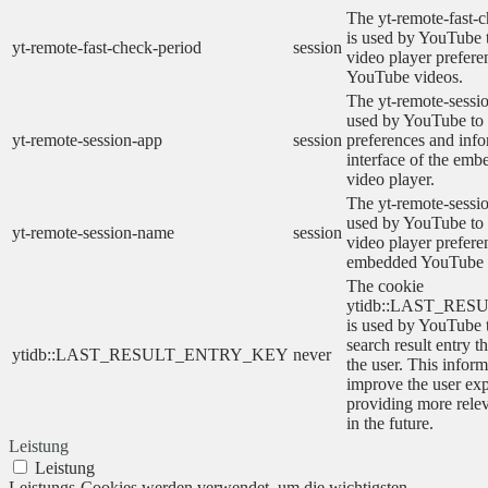
The yt-remote-fast-
is used by YouTube t
yt-remote-fast-check-period
session
video player prefer
YouTube videos.
The yt-remote-sessio
used by YouTube to 
yt-remote-session-app
session
preferences and info
interface of the em
video player.
The yt-remote-sessi
used by YouTube to s
yt-remote-session-name
session
video player prefere
embedded YouTube 
The cookie
ytidb::LAST_RE
is used by YouTube to
search result entry t
ytidb::LAST_RESULT_ENTRY_KEY
never
the user. This inform
improve the user ex
providing more relev
in the future.
Leistung
Leistung
Leistungs-Cookies werden verwendet, um die wichtigsten