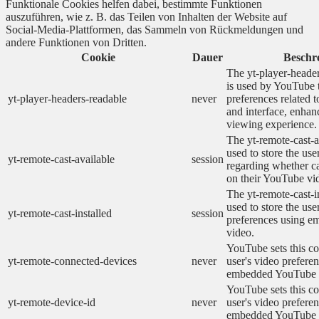
Funktionale Cookies helfen dabei, bestimmte Funktionen
auszuführen, wie z. B. das Teilen von Inhalten der Website auf
Social-Media-Plattformen, das Sammeln von Rückmeldungen und
andere Funktionen von Dritten.
Cookie
Dauer
Beschr
The yt-player-heade
is used by YouTube t
yt-player-headers-readable
never
preferences related 
and interface, enhanc
viewing experience.
The yt-remote-cast-a
used to store the use
yt-remote-cast-available
session
regarding whether ca
on their YouTube vid
The yt-remote-cast-in
used to store the use
yt-remote-cast-installed
session
preferences using 
video.
YouTube sets this co
yt-remote-connected-devices
never
user's video prefere
embedded YouTube 
YouTube sets this co
yt-remote-device-id
never
user's video prefere
embedded YouTube 