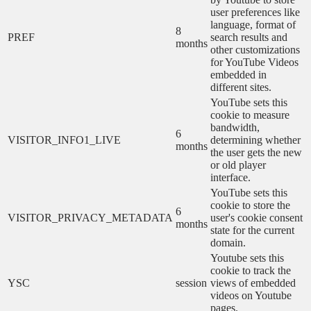
user preferences like
language, format of
8
PREF
search results and
months
other customizations
for YouTube Videos
embedded in
different sites.
YouTube sets this
cookie to measure
bandwidth,
6
VISITOR_INFO1_LIVE
determining whether
months
the user gets the new
or old player
interface.
YouTube sets this
cookie to store the
6
VISITOR_PRIVACY_METADATA
user's cookie consent
months
state for the current
domain.
Youtube sets this
cookie to track the
YSC
session
views of embedded
videos on Youtube
pages.