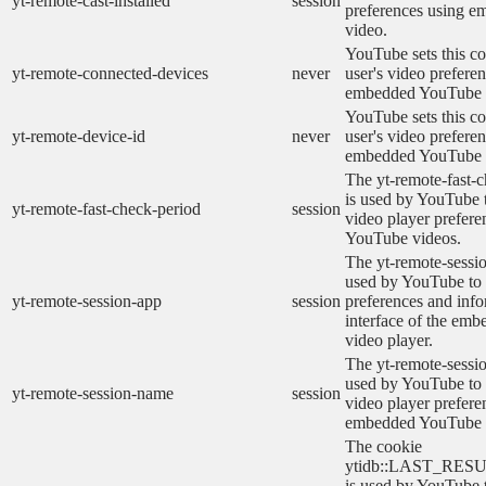
yt-remote-cast-installed
session
preferences using 
video.
YouTube sets this co
yt-remote-connected-devices
never
user's video prefere
embedded YouTube 
YouTube sets this co
yt-remote-device-id
never
user's video prefere
embedded YouTube 
The yt-remote-fast-
is used by YouTube t
yt-remote-fast-check-period
session
video player prefer
YouTube videos.
The yt-remote-sessio
used by YouTube to 
yt-remote-session-app
session
preferences and info
interface of the em
video player.
The yt-remote-sessi
used by YouTube to s
yt-remote-session-name
session
video player prefere
embedded YouTube 
The cookie
ytidb::LAST_RE
is used by YouTube to