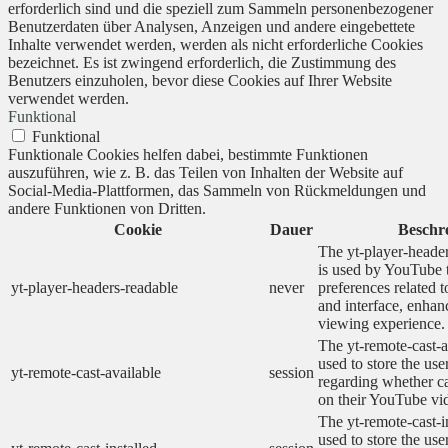
erforderlich sind und die speziell zum Sammeln personenbezogener
Benutzerdaten über Analysen, Anzeigen und andere eingebettete
Inhalte verwendet werden, werden als nicht erforderliche Cookies
bezeichnet. Es ist zwingend erforderlich, die Zustimmung des
Benutzers einzuholen, bevor diese Cookies auf Ihrer Website
verwendet werden.
Funktional
Funktional
Funktionale Cookies helfen dabei, bestimmte Funktionen
auszuführen, wie z. B. das Teilen von Inhalten der Website auf
Social-Media-Plattformen, das Sammeln von Rückmeldungen und
andere Funktionen von Dritten.
Cookie
Dauer
Beschr
The yt-player-heade
is used by YouTube t
yt-player-headers-readable
never
preferences related 
and interface, enhanc
viewing experience.
The yt-remote-cast-a
used to store the use
yt-remote-cast-available
session
regarding whether ca
on their YouTube vid
The yt-remote-cast-in
used to store the use