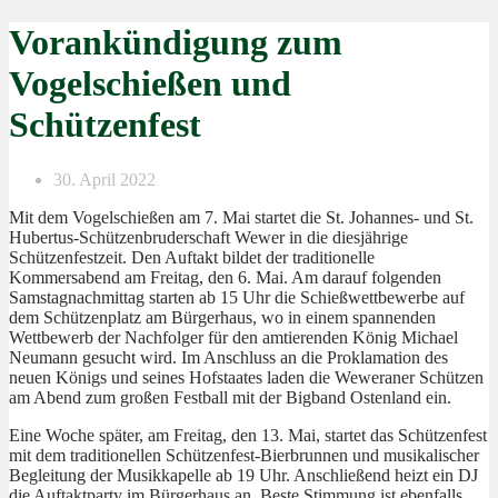
Vorankündigung zum
Vogelschießen und
Schützenfest
30. April 2022
Mit dem Vogelschießen am 7. Mai startet die St. Johannes- und St.
Hubertus-Schützenbruderschaft
Wewer in die diesjährige
Schützenfestzeit.
Den Auftakt bildet der traditionelle
Kommersabend am Freitag, den 6. Mai. Am darauf folgenden
Samstagnachmittag starten ab 15 Uhr die Schießwettbewerbe auf
dem Schützenplatz am
Bürgerhaus, wo in einem spannenden
Wettbewerb der Nachfolger für den amtierenden König
Michael
Neumann gesucht wird. Im Anschluss an die Proklamation des
neuen Königs und seines
Hofstaates laden die Weweraner Schützen
am Abend zum großen Festball mit der Bigband Ostenland
ein.
Eine Woche später, am Freitag, den 13. Mai, startet das Schützenfest
mit dem traditionellen
Schützenfest-Bierbrunnen und musikalischer
Begleitung der Musikkapelle ab 19 Uhr. Anschließend
heizt ein DJ
die Auftaktparty im Bürgerhaus an
.
Beste Stimmung ist ebenfalls