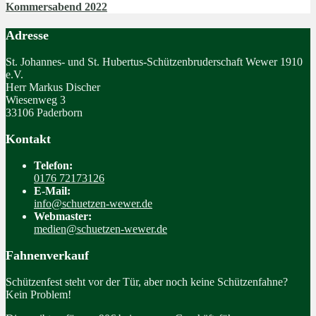
Kommersabend 2022
Adresse
St. Johannes- und St. Hubertus-Schützenbruderschaft Wewer 1910
e.V.
Herr Markus Discher
Wiesenweg 3
33106 Paderborn
Kontakt
Telefon:
0176 72173126
E-Mail:
info@schuetzen-wewer.de
Webmaster:
medien@schuetzen-wewer.de
Fahnenverkauf
Schützenfest steht vor der Tür, aber noch keine Schützenfahne?
Kein Problem!