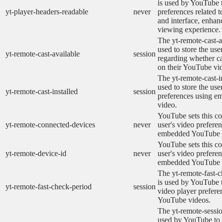
is used by YouTube t
yt-player-headers-readable
never
preferences related 
and interface, enhanc
viewing experience.
The yt-remote-cast-a
used to store the use
yt-remote-cast-available
session
regarding whether ca
on their YouTube vid
The yt-remote-cast-in
used to store the use
yt-remote-cast-installed
session
preferences using 
video.
YouTube sets this co
yt-remote-connected-devices
never
user's video prefere
embedded YouTube 
YouTube sets this co
yt-remote-device-id
never
user's video prefere
embedded YouTube 
The yt-remote-fast-
is used by YouTube t
yt-remote-fast-check-period
session
video player prefer
YouTube videos.
The yt-remote-sessio
used by YouTube to 