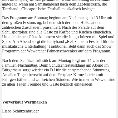
angesagt, wenn am Samstagabend nach dem Zapfenstreich, die
Tanzband „Chicago“ beim Festball musikalisch loslegen.
Das Programm am Sonntag beginnt am Nachmittag ab 13 Uhr mit
dem großen Festumzug, bei dem
sich der neue Hofstaat den
zahlreichen Zuschauern präsentiert. Nach der Parade auf dem
Schulsportplatz sind alle Gäste zu Kaffee und Kuchen eingeladen.
Um die kleinen Gäste kümmern sich
die Jungschützen mit Spiel und
Spaß. Am Abend sorgt die Partyband „Relax“ beim Festball für die
musikalische Unterhaltung. Traditionell steht dann auch das Show-
Programm der Weweraner
Fahnenschwenker auf dem Programm.
Nach dem Schützenfrühstück am Montag folgt um 14 Uhr der
Familien-Nachmittag. Beim
Schützenfestausklang am Abend im
Bürgerhaus sorgt wieder ein DJ für die entsprechende Stimmung.
An allen Tagen herrscht auf dem Festplatz Kirmesbetrieb mit
Fahrgeschäften und zahlreichen
Ständen. Wie immer in Wewer, sind
zu allen Tagen Freunde und Gäste herzlich eingeladen!
Vorverkauf Wertmarken
Liebe Schützenbrüder,