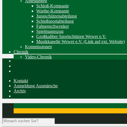
Abteilungen
Schloß-Kompanie
Warthe-Kompanie
Jungschützenabteilung
Schießsportabteilung
Fahnenschwenker
Spielmannszug
Großkaliber Sportschützen Wewer e.V.
Musikkapelle Wewer e.V. (Link auf ext. Website)
Kommissionen
Chronik
Video-Chronik
Kontakt
Anmeldung Ausmärsche
Archiv