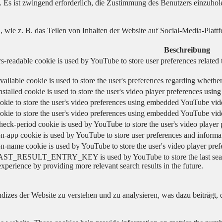
. Es ist zwingend erforderlich, die Zustimmung des Benutzers einzuhol
n, wie z. B. das Teilen von Inhalten der Website auf Social-Media-P
Beschreibung
s-readable cookie is used by YouTube to store user preferences related 
vailable cookie is used to store the user's preferences regarding whether
nstalled cookie is used to store the user's video player preferences us
okie to store the user's video preferences using embedded YouTube vid
okie to store the user's video preferences using embedded YouTube vid
heck-period cookie is used by YouTube to store the user's video playe
n-app cookie is used by YouTube to store user preferences and informa
on-name cookie is used by YouTube to store the user's video player pr
AST_RESULT_ENTRY_KEY is used by YouTube to store the last search re
experience by providing more relevant search results in the future.
izes der Website zu verstehen und zu analysieren, was dazu beiträgt, d