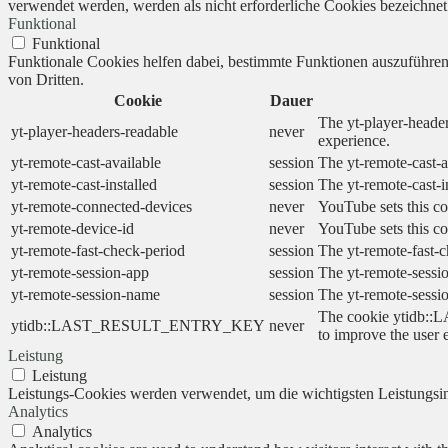
verwendet werden, werden als nicht erforderliche Cookies bezeichnet
Funktional
Funktional
Funktionale Cookies helfen dabei, bestimmte Funktionen auszuführe
von Dritten.
Cookie
Dauer
The yt-player-header
yt-player-headers-readable
never
experience.
yt-remote-cast-available
session
The yt-remote-cast-a
yt-remote-cast-installed
session
The yt-remote-cast-i
yt-remote-connected-devices
never
YouTube sets this co
yt-remote-device-id
never
YouTube sets this co
yt-remote-fast-check-period
session
The yt-remote-fast-c
yt-remote-session-app
session
The yt-remote-sessio
yt-remote-session-name
session
The yt-remote-sessi
The cookie ytidb::L
ytidb::LAST_RESULT_ENTRY_KEY
never
to improve the user 
Leistung
Leistung
Leistungs-Cookies werden verwendet, um die wichtigsten Leistungsind
Analytics
Analytics