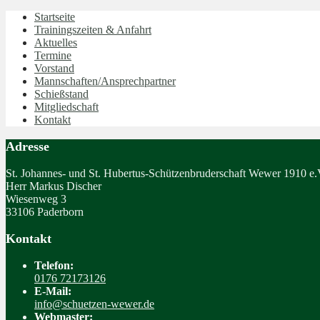
Startseite
Trainingszeiten & Anfahrt
Aktuelles
Termine
Vorstand
Mannschaften/Ansprechpartner
Schießstand
Mitgliedschaft
Kontakt
Adresse
St. Johannes- und St. Hubertus-Schützenbruderschaft Wewer 1910 e.
Herr Markus Discher
Wiesenweg 3
33106 Paderborn
Kontakt
Telefon:
0176 72173126
E-Mail:
info@schuetzen-wewer.de
Webmaster: