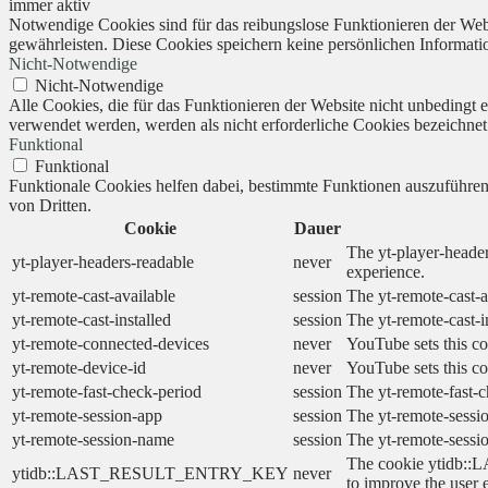
immer aktiv
Notwendige Cookies sind für das reibungslose Funktionieren der Webs
gewährleisten. Diese Cookies speichern keine persönlichen Informati
Nicht-Notwendige
Nicht-Notwendige
Alle Cookies, die für das Funktionieren der Website nicht unbedingt
verwendet werden, werden als nicht erforderliche Cookies bezeichnet
Funktional
Funktional
Funktionale Cookies helfen dabei, bestimmte Funktionen auszuführe
von Dritten.
Cookie
Dauer
The yt-player-header
yt-player-headers-readable
never
experience.
yt-remote-cast-available
session
The yt-remote-cast-a
yt-remote-cast-installed
session
The yt-remote-cast-i
yt-remote-connected-devices
never
YouTube sets this co
yt-remote-device-id
never
YouTube sets this co
yt-remote-fast-check-period
session
The yt-remote-fast-c
yt-remote-session-app
session
The yt-remote-sessio
yt-remote-session-name
session
The yt-remote-sessi
The cookie ytidb::L
ytidb::LAST_RESULT_ENTRY_KEY
never
to improve the user 