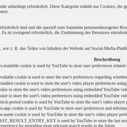
ite unbedingt erforderlich. Diese Kategorie enthält nur Cookies, die
onen.
 erforderlich sind und die speziell zum Sammeln personenbezogener Ben
. Es ist zwingend erforderlich, die Zustimmung des Benutzers einzuhol
n, wie z. B. das Teilen von Inhalten der Website auf Social-Media-P
Beschreibung
s-readable cookie is used by YouTube to store user preferences related 
vailable cookie is used to store the user's preferences regarding whether
nstalled cookie is used to store the user's video player preferences us
okie to store the user's video preferences using embedded YouTube vid
okie to store the user's video preferences using embedded YouTube vid
heck-period cookie is used by YouTube to store the user's video playe
n-app cookie is used by YouTube to store user preferences and informa
on-name cookie is used by YouTube to store the user's video player pr
AST_RESULT_ENTRY_KEY is used by YouTube to store the last search re
experience by providing more relevant search results in the future.