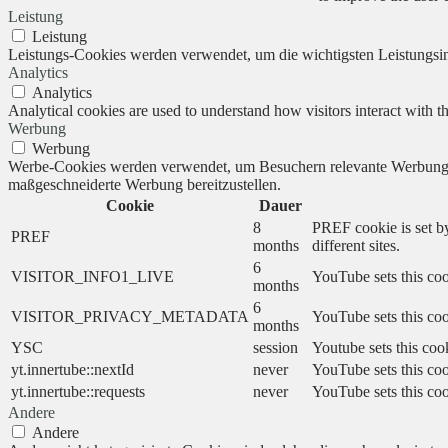
Leistung
Leistung
Leistungs-Cookies werden verwendet, um die wichtigsten Leistungsind
Analytics
Analytics
Analytical cookies are used to understand how visitors interact with th
Werbung
Werbung
Werbe-Cookies werden verwendet, um Besuchern relevante Werbung 
maßgeschneiderte Werbung bereitzustellen.
Cookie
Dauer
8
PREF cookie is set by
PREF
months
different sites.
6
VISITOR_INFO1_LIVE
YouTube sets this coo
months
6
VISITOR_PRIVACY_METADATA
YouTube sets this cook
months
YSC
session
Youtube sets this coo
yt.innertube::nextId
never
YouTube sets this coo
yt.innertube::requests
never
YouTube sets this coo
Andere
Andere