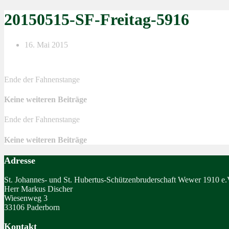
20150515-SF-Freitag-5916
16. Mai 2015
Ende der Fahnenstange
Keine weiteren Beiträge
Ende der Fahnenstange
Keine weiteren Beiträge
Adresse
St. Johannes- und St. Hubertus-Schützenbruderschaft Wewer 1910 e.
Herr Markus Discher
Wiesenweg 3
33106 Paderborn
Kontakt