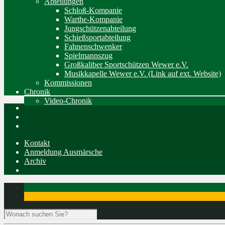
Abteilungen
Schloß-Kompanie
Warthe-Kompanie
Jungschützenabteilung
Schießsportabteilung
Fahnenschwenker
Spielmannszug
Großkaliber Sportschützen Wewer e.V.
Musikkapelle Wewer e.V. (Link auf ext. Website)
Kommissionen
Chronik
Video-Chronik
Kontakt
Anmeldung Ausmärsche
Archiv