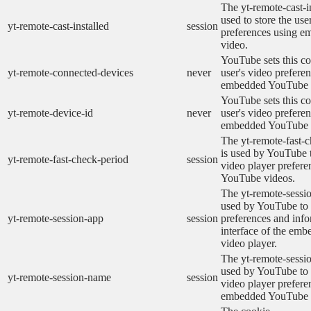
The yt-remote-cast-in
used to store the use
yt-remote-cast-installed
session
preferences using 
video.
YouTube sets this co
yt-remote-connected-devices
never
user's video prefere
embedded YouTube 
YouTube sets this co
yt-remote-device-id
never
user's video prefere
embedded YouTube 
The yt-remote-fast-
is used by YouTube t
yt-remote-fast-check-period
session
video player prefer
YouTube videos.
The yt-remote-sessio
used by YouTube to 
yt-remote-session-app
session
preferences and info
interface of the em
video player.
The yt-remote-sessi
used by YouTube to s
yt-remote-session-name
session
video player prefere
embedded YouTube 