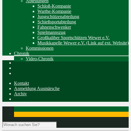
Abteilungen
Schloß-Kompanie
Warthe-Kompanie
Jungschützenabteilung
Schießsportabteilung
Fahnenschwenker
Spielmannszug
Großkaliber Sportschützen Wewer e.V.
Musikkapelle Wewer e.V. (Link auf ext. Website)
Kommissionen
Chronik
Video-Chronik
Kontakt
Anmeldung Ausmärsche
Archiv