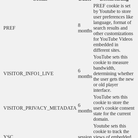
PREF cookie is set
by Youtube to store
user preferences like
language, format of
8
PREF
search results and
months
other customizations
for YouTube Videos
embedded in
different sites.
YouTube sets this
cookie to measure
bandwidth,
6
VISITOR_INFO1_LIVE
determining whether
months
the user gets the new
or old player
interface.
YouTube sets this
cookie to store the
6
VISITOR_PRIVACY_METADATA
user's cookie consent
months
state for the current
domain.
Youtube sets this
cookie to track the
YSC
session
views of embedded