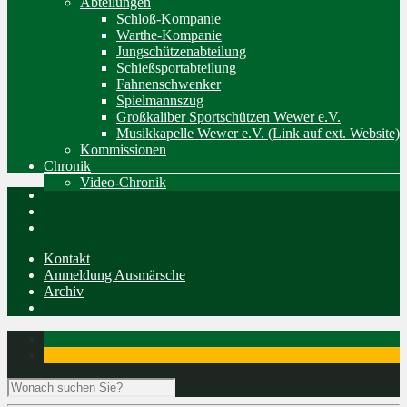
Abteilungen
Schloß-Kompanie
Warthe-Kompanie
Jungschützenabteilung
Schießsportabteilung
Fahnenschwenker
Spielmannszug
Großkaliber Sportschützen Wewer e.V.
Musikkapelle Wewer e.V. (Link auf ext. Website)
Kommissionen
Chronik
Video-Chronik
Kontakt
Anmeldung Ausmärsche
Archiv