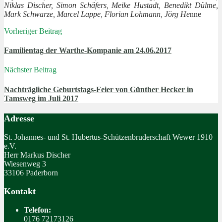
Niklas Discher, Simon Schäfers, Meike Hustadt, Benedikt Dülme,
Mark Schwarze, Marcel Lappe, Florian Lohmann, Jörg He
nne
Vorheriger Beitrag
Familientag der Warthe-Kompanie am 24.06.2017
Nächster Beitrag
Nachträgliche Geburtstags-Feier von Günther Hecker in
Tamsweg im Juli 2017
Adresse
St. Johannes- und St. Hubertus-Schützenbruderschaft Wewer 1910
e.V.
Herr Markus Discher
Wiesenweg 3
33106 Paderborn
Kontakt
Telefon:
0176 72173126