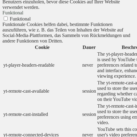
Benutzers einzuholen, bevor diese Cookies auf Ihrer Website
verwendet werden.
Funktional
Funktional
Funktionale Cookies helfen dabei, bestimmte Funktionen
auszuführen, wie z. B. das Teilen von Inhalten der Website auf
Social-Media-Plattformen, das Sammeln von Rückmeldungen und
andere Funktionen von Dritten.
Cookie
Dauer
Beschr
The yt-player-heade
is used by YouTube t
yt-player-headers-readable
never
preferences related 
and interface, enhanc
viewing experience.
The yt-remote-cast-a
used to store the use
yt-remote-cast-available
session
regarding whether ca
on their YouTube vid
The yt-remote-cast-in
used to store the use
yt-remote-cast-installed
session
preferences using 
video.
YouTube sets this co
yt-remote-connected-devices
never
user's video prefere