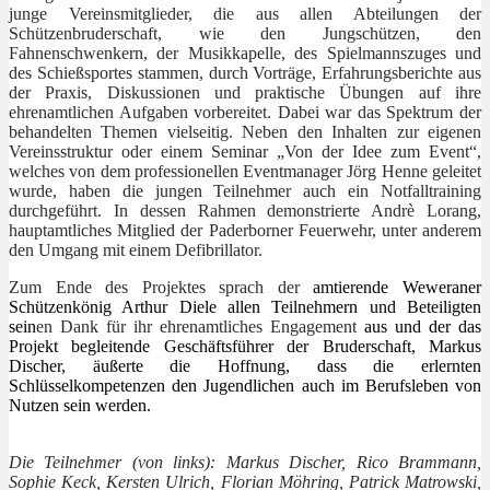
junge Vereinsmitglieder, die aus allen Abteilungen der
Schützenbruderschaft, wie den Jungschützen, den
Fahnenschwenkern, der Musikkapelle, des Spielmannszuges und
des Schießsportes stammen, durch Vorträge, Erfahrungsberichte aus
der Praxis, Diskussionen und praktische Übungen auf ihre
ehrenamtlichen Aufgaben vorbereitet. Dabei war das Spektrum der
behandelten Themen vielseitig. Neben den Inhalten zur eigenen
Vereinsstruktur oder einem Seminar „Von der Idee zum Event“,
welches von dem professionellen Eventmanager Jörg Henne geleitet
wurde, haben die jungen Teilnehmer auch ein Notfalltraining
durchgeführt. In dessen Rahmen demonstrierte Andrè Lorang,
hauptamtliches Mitglied der Paderborner Feuerwehr, unter anderem
den Umgang mit einem Defibrillator.
Zum Ende des Projektes sprach der
amtierende Weweraner
Schützenkönig Arthur Diele allen Teilnehmern und Beteiligten
sein
en Dank für ihr ehrenamtliches Engagement
aus und der das
Projekt begleitende Geschäftsführer der Bruderschaft, Markus
Discher, äußerte die Hoffnung, dass die erlernten
Schlüsselkompetenzen den Jugendlichen auch im Berufsleben von
Nutzen sein werden.
Die Teilnehmer (von links): Markus Discher, Rico Brammann,
Sophie Keck, Kersten Ulrich, Florian Möhring, Patrick Matrowski,