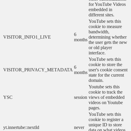
for YouTube Videos
embedded in
different sites.
YouTube sets this
cookie to measure
bandwidth,
6
VISITOR_INFO1_LIVE
determining whether
months
the user gets the new
or old player
interface.
YouTube sets this
cookie to store the
6
VISITOR_PRIVACY_METADATA
user's cookie consent
months
state for the current
domain.
Youtube sets this
cookie to track the
YSC
session
views of embedded
videos on Youtube
pages.
YouTube sets this
cookie to register a
unique ID to store
yt.innertube::nextId
never
data on what videos