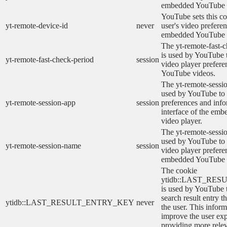
embedded YouTube 
YouTube sets this co
yt-remote-device-id
never
user's video prefere
embedded YouTube 
The yt-remote-fast-
is used by YouTube t
yt-remote-fast-check-period
session
video player prefer
YouTube videos.
The yt-remote-sessio
used by YouTube to 
yt-remote-session-app
session
preferences and info
interface of the em
video player.
The yt-remote-sessi
used by YouTube to s
yt-remote-session-name
session
video player prefere
embedded YouTube 
The cookie
ytidb::LAST_RE
is used by YouTube to
search result entry t
ytidb::LAST_RESULT_ENTRY_KEY
never
the user. This inform
improve the user ex
providing more relev