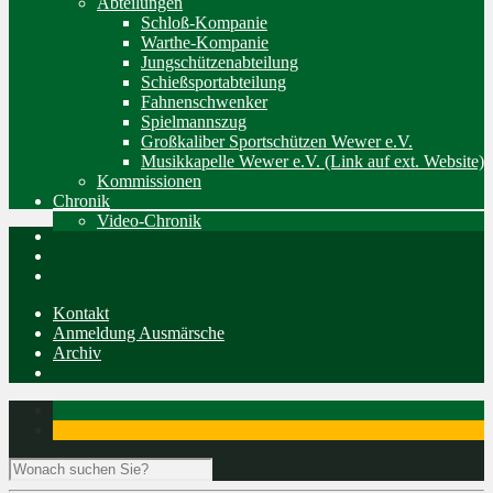
Abteilungen
Schloß-Kompanie
Warthe-Kompanie
Jungschützenabteilung
Schießsportabteilung
Fahnenschwenker
Spielmannszug
Großkaliber Sportschützen Wewer e.V.
Musikkapelle Wewer e.V. (Link auf ext. Website)
Kommissionen
Chronik
Video-Chronik
Kontakt
Anmeldung Ausmärsche
Archiv