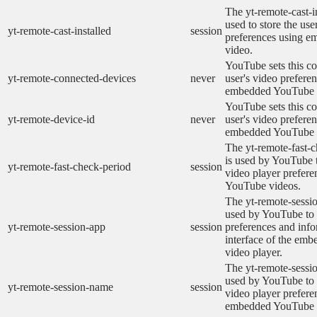
The yt-remote-cast-in
used to store the use
yt-remote-cast-installed
session
preferences using 
video.
YouTube sets this co
yt-remote-connected-devices
never
user's video prefere
embedded YouTube 
YouTube sets this co
yt-remote-device-id
never
user's video prefere
embedded YouTube 
The yt-remote-fast-
is used by YouTube t
yt-remote-fast-check-period
session
video player prefer
YouTube videos.
The yt-remote-sessio
used by YouTube to 
yt-remote-session-app
session
preferences and info
interface of the em
video player.
The yt-remote-sessi
used by YouTube to s
yt-remote-session-name
session
video player prefere
embedded YouTube 