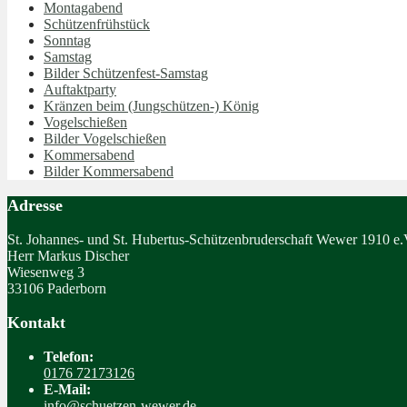
Montagabend
Schützenfrühstück
Sonntag
Samstag
Bilder Schützenfest-Samstag
Auftaktparty
Kränzen beim (Jungschützen-) König
Vogelschießen
Bilder Vogelschießen
Kommersabend
Bilder Kommersabend
Adresse
St. Johannes- und St. Hubertus-Schützenbruderschaft Wewer 1910 e.
Herr Markus Discher
Wiesenweg 3
33106 Paderborn
Kontakt
Telefon:
0176 72173126
E-Mail:
info@schuetzen-wewer.de