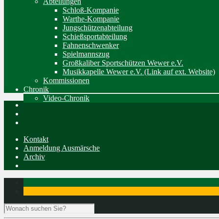
Abteilungen
Schloß-Kompanie
Warthe-Kompanie
Jungschützenabteilung
Schießsportabteilung
Fahnenschwenker
Spielmannszug
Großkaliber Sportschützen Wewer e.V.
Musikkapelle Wewer e.V. (Link auf ext. Website)
Kommissionen
Chronik
Video-Chronik
Kontakt
Anmeldung Ausmärsche
Archiv