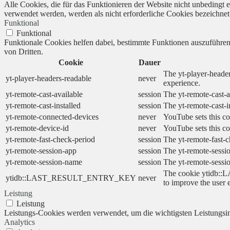
Alle Cookies, die für das Funktionieren der Website nicht unbedingt
verwendet werden, werden als nicht erforderliche Cookies bezeichnet
Funktional
Funktional
Funktionale Cookies helfen dabei, bestimmte Funktionen auszuführe
von Dritten.
Cookie
Dauer
The yt-player-header
yt-player-headers-readable
never
experience.
yt-remote-cast-available
session
The yt-remote-cast-a
yt-remote-cast-installed
session
The yt-remote-cast-i
yt-remote-connected-devices
never
YouTube sets this co
yt-remote-device-id
never
YouTube sets this co
yt-remote-fast-check-period
session
The yt-remote-fast-c
yt-remote-session-app
session
The yt-remote-sessio
yt-remote-session-name
session
The yt-remote-sessi
The cookie ytidb::L
ytidb::LAST_RESULT_ENTRY_KEY
never
to improve the user 
Leistung
Leistung
Leistungs-Cookies werden verwendet, um die wichtigsten Leistungsind
Analytics