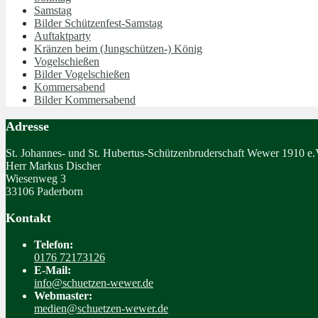
Samstag
Bilder Schützenfest-Samstag
Auftaktparty
Kränzen beim (Jungschützen-) König
Vogelschießen
Bilder Vogelschießen
Kommersabend
Bilder Kommersabend
Adresse
St. Johannes- und St. Hubertus-Schützenbruderschaft Wewer 1910 e.
Herr Markus Discher
Wiesenweg 3
33106 Paderborn
Kontakt
Telefon:
0176 72173126
E-Mail:
info@schuetzen-wewer.de
Webmaster:
medien@schuetzen-wewer.de