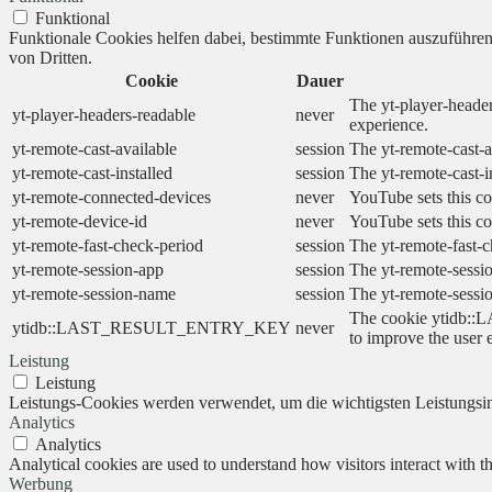
Funktional
Funktionale Cookies helfen dabei, bestimmte Funktionen auszuführe
von Dritten.
Cookie
Dauer
The yt-player-header
yt-player-headers-readable
never
experience.
yt-remote-cast-available
session
The yt-remote-cast-a
yt-remote-cast-installed
session
The yt-remote-cast-i
yt-remote-connected-devices
never
YouTube sets this co
yt-remote-device-id
never
YouTube sets this co
yt-remote-fast-check-period
session
The yt-remote-fast-c
yt-remote-session-app
session
The yt-remote-sessio
yt-remote-session-name
session
The yt-remote-sessi
The cookie ytidb::L
ytidb::LAST_RESULT_ENTRY_KEY
never
to improve the user 
Leistung
Leistung
Leistungs-Cookies werden verwendet, um die wichtigsten Leistungsind
Analytics
Analytics
Analytical cookies are used to understand how visitors interact with th
Werbung