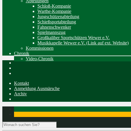
Abteilungen
Schloß-Kompanie
Warthe-Kompanie
Jungschützenabteilung
Schießsportabteilung
Fahnenschwenker
Spielmannszug
Großkaliber Sportschützen Wewer e.V.
Musikkapelle Wewer e.V. (Link auf ext. Website)
Kommissionen
Chronik
Video-Chronik
Kontakt
Anmeldung Ausmärsche
Archiv