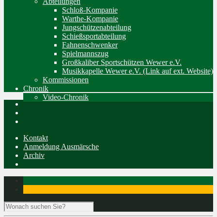
Abteilungen
Schloß-Kompanie
Warthe-Kompanie
Jungschützenabteilung
Schießsportabteilung
Fahnenschwenker
Spielmannszug
Großkaliber Sportschützen Wewer e.V.
Musikkapelle Wewer e.V. (Link auf ext. Website)
Kommissionen
Chronik
Video-Chronik
Kontakt
Anmeldung Ausmärsche
Archiv