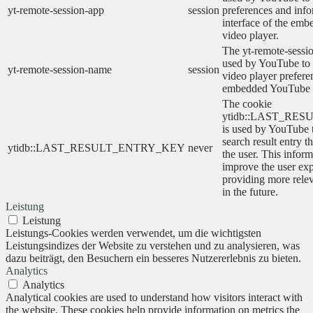
yt-remote-session-app
session
preferences and info
interface of the em
video player.
The yt-remote-sessi
used by YouTube to s
yt-remote-session-name
session
video player prefere
embedded YouTube 
The cookie
ytidb::LAST_RE
is used by YouTube to
search result entry t
ytidb::LAST_RESULT_ENTRY_KEY
never
the user. This inform
improve the user ex
providing more relev
in the future.
Leistung
Leistung
Leistungs-Cookies werden verwendet, um die wichtigsten
Leistungsindizes der Website zu verstehen und zu analysieren, was
dazu beiträgt, den Besuchern ein besseres Nutzererlebnis zu bieten.
Analytics
Analytics
Analytical cookies are used to understand how visitors interact with
the website. These cookies help provide information on metrics the