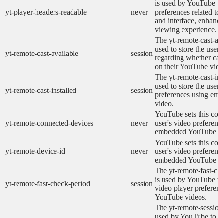
is used by YouTube t
yt-player-headers-readable
never
preferences related 
and interface, enhanc
viewing experience.
The yt-remote-cast-a
used to store the use
yt-remote-cast-available
session
regarding whether ca
on their YouTube vid
The yt-remote-cast-in
used to store the use
yt-remote-cast-installed
session
preferences using 
video.
YouTube sets this co
yt-remote-connected-devices
never
user's video prefere
embedded YouTube 
YouTube sets this co
yt-remote-device-id
never
user's video prefere
embedded YouTube 
The yt-remote-fast-
is used by YouTube t
yt-remote-fast-check-period
session
video player prefer
YouTube videos.
The yt-remote-sessio
used by YouTube to 