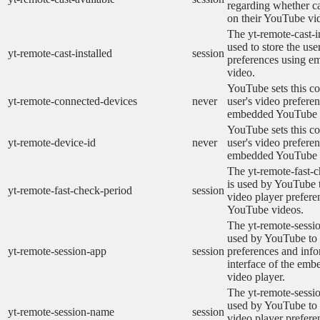
regarding whether ca
on their YouTube vid
The yt-remote-cast-in
used to store the use
yt-remote-cast-installed
session
preferences using 
video.
YouTube sets this co
yt-remote-connected-devices
never
user's video prefere
embedded YouTube 
YouTube sets this co
yt-remote-device-id
never
user's video prefere
embedded YouTube 
The yt-remote-fast-
is used by YouTube t
yt-remote-fast-check-period
session
video player prefer
YouTube videos.
The yt-remote-sessio
used by YouTube to 
yt-remote-session-app
session
preferences and info
interface of the em
video player.
The yt-remote-sessi
used by YouTube to s
yt-remote-session-name
session
video player prefere