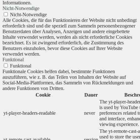
Informationen.
Nicht-Notwendige
Nicht-Notwendige
Alle Cookies, die für das Funktionieren der Website nicht unbedingt
erforderlich sind und die speziell zum Sammeln personenbezogener
Benutzerdaten über Analysen, Anzeigen und andere eingebettete
Inhalte verwendet werden, werden als nicht erforderliche Cookies
bezeichnet. Es ist zwingend erforderlich, die Zustimmung des
Benutzers einzuholen, bevor diese Cookies auf Ihrer Website
verwendet werden.
Funktional
Funktional
Funktionale Cookies helfen dabei, bestimmte Funktionen
auszuführen, wie z. B. das Teilen von Inhalten der Website auf
Social-Media-Plattformen, das Sammeln von Rückmeldungen und
andere Funktionen von Dritten.
Cookie
Dauer
Beschr
The yt-player-heade
is used by YouTube t
yt-player-headers-readable
never
preferences related 
and interface, enhanc
viewing experience.
The yt-remote-cast-a
used to store the use
yt-remote-cast-available
session